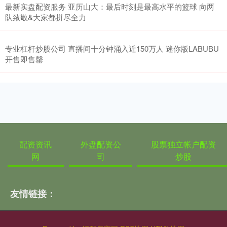
最新实盘配资服务 亚历山大：最后时刻是最高水平的篮球 向两
队致敬&大家都拼尽全力
专业杠杆炒股公司 直播间十分钟涌入近150万人 迷你版LABUBU
开售即售罄
配资资讯
外盘配资公
股票独立帐户配资
网
司
炒股
友情链接：