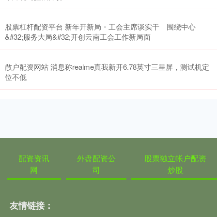
股票杠杆配资平台 新年开新局・工会主席谈实干｜围绕中心
&#32;服务大局&#32;开创云南工会工作新局面
散户配资网站 消息称realme真我新开6.78英寸三星屏，测试机定
位不低
配资资讯
外盘配资公
股票独立帐户配资
网
司
炒股
友情链接：