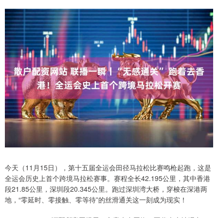
今天（11月15日），第十五届全运会田径马拉松比赛鸣枪起跑，这是
全运会历史上首个跨境马拉松赛事。赛程全长42.195公里，其中香港
段21.85公里，深圳段20.345公里。跑过深圳湾大桥，穿梭在深港两
地，“零延时、零接触、零等待”的丝滑通关这一刻成为现实！